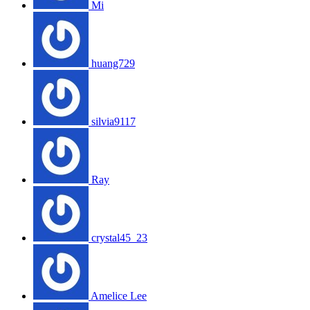
Mi
huang729
silvia9117
Ray
crystal45_23
Amelice Lee