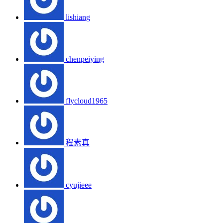
lishiang
chenpeiying
flycloud1965
程素真
cyujieee