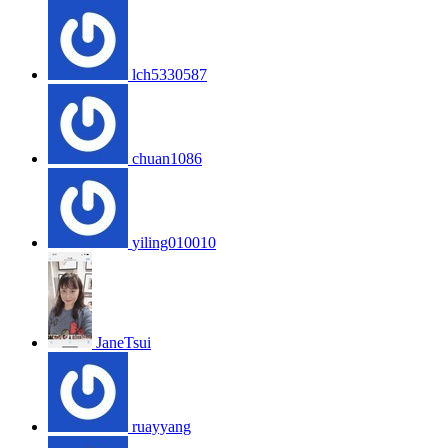
lch5330587
chuan1086
yiling010010
JaneTsui
ruayyang