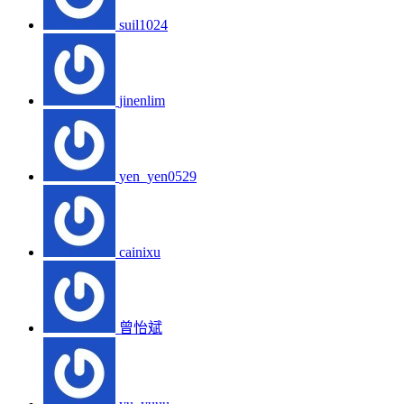
suil1024
jinenlim
yen_yen0529
cainixu
曾怡斌