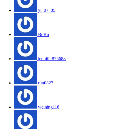
yi_07_05
BuBu
jennifer875688
ruu0827
weining118