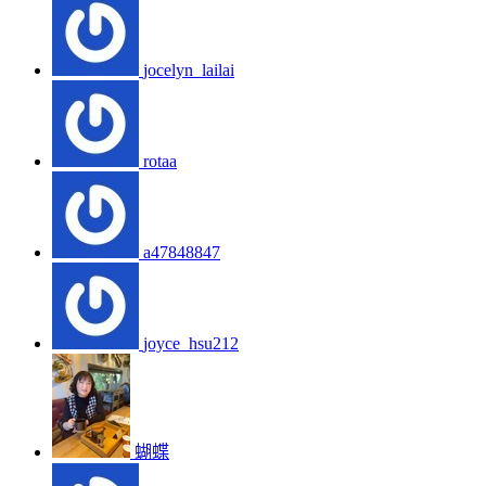
jocelyn_lailai
rotaa
a47848847
joyce_hsu212
蝴蝶