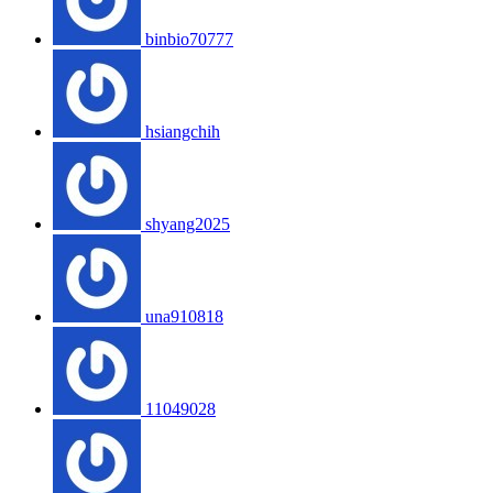
binbio70777
hsiangchih
shyang2025
una910818
11049028