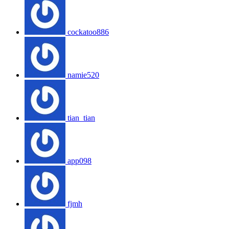
cockatoo886
namie520
tian_tian
app098
fjmh