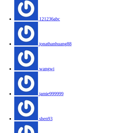
121236abc
jonathanhuang88
wangwi
jamie999999
shen93