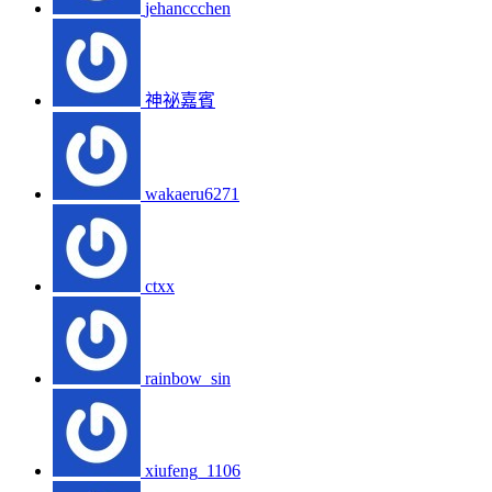
jehanccchen
神祕嘉賓
wakaeru6271
ctxx
rainbow_sin
xiufeng_1106