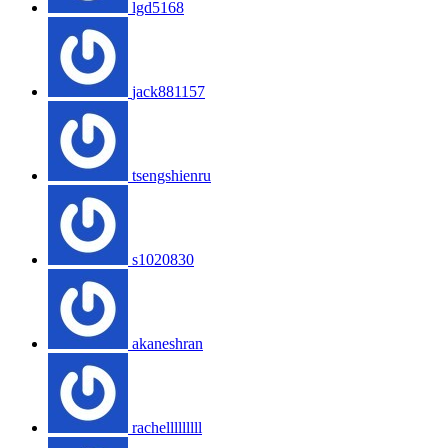
lgd5168
jack881157
tsengshienru
s1020830
akaneshran
rachelllllllll