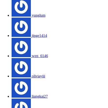
yunglum
jinge1414
wen_6146
oliviayiii
liangkai27